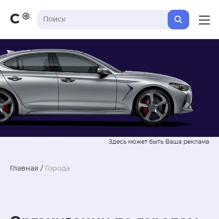
С
Главная
/
Города